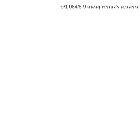
ข/1 084/8-9 ถนนสุวรรณศร ต.นครนา