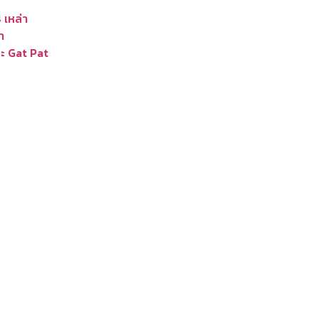
 เหล่า
า
ละ Gat Pat