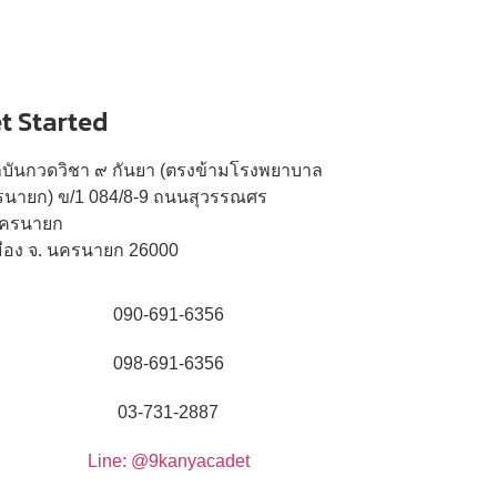
t Started
บันกวดวิชา ๙ กันยา (ตรงข้ามโรงพยาบาล
นายก) ข/1 084/8-9 ถนนสุวรรณศร
นครนายก
มือง จ. นครนายก 26000
090-691-6356
098-691-6356
03-731-2887
Line: @9kanyacadet